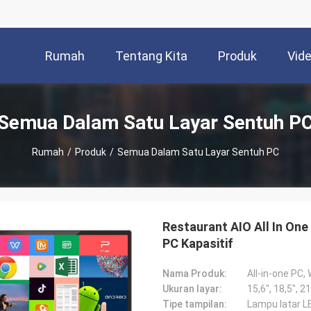
Rumah
Tentang Kita
Produk
Vid
Semua Dalam Satu Layar Sentuh P
Rumah
/
Produk
/
Semua Dalam Satu Layar Sentuh PC
Restaurant AIO All In On
PC Kapasitif
Nama Produk:
Ukuran layar:
15,6", 18,5", 2
Tipe tampilan:
Lampu latar LE