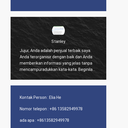
Stanley
Jujur, Anda adalah penjual terbaik saya.
Anda terorganisir dengan baik dan Anda
Sempur
memberikan informasi yang jelas tanpa
mencampuradukkan kata-kata. Beginilah
cara berbisnis. Informasi yang sangat
baik. Saya dapat membuat keputusan
yang sangat baik berdasarkan cara Anda
menyajikan informasi yang saya minta.
Kontak Person :
Elia He
Saya 900% puas dan senang dengan
layanan pelanggan Anda.
Nomor telepon :
+86 13582949978
ada apa :
+8613582949978