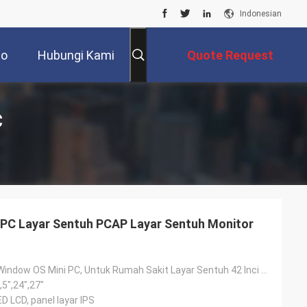
Indonesian
eo
Hubungi Kami
Quote Request
Suatu
C
e PC Layar Sentuh PCAP Layar Sentuh Monitor
All-in-one PC, Window OS Mini PC, Untuk Rumah Sakit Layar Sentuh 42 Inci Semua Dalam Satu Komputer,
1,5",24",27"
D LCD, panel layar IPS