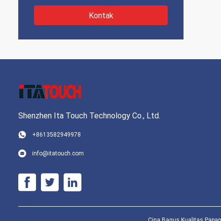
Kontak
Shenzhen Ita Touch Technology Co., Ltd.
+8613582949978
info@itatouch.com
Cina Bagus Kualitas Papan 