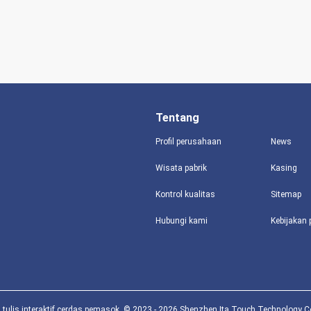
Tentang
Profil perusahaan
News
Wisata pabrik
Kasing
Kontrol kualitas
Sitemap
Hubungi kami
Kebijakan 
tulis interaktif cerdas pemasok. © 2023 - 2026 Shenzhen Ita Touch Technology Co.,