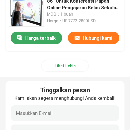
86" Untuk Konferensi Papan
Online Pengajaran Kelas Sekolah
Dengan Windows Mac
MOQ：1 buah
Papan Tulis Interaktif Elektronik
Harga：USD772-2800USD
panel datar interaktif
Harga terbaik
Hubungi kami
Layar Sentuh Inframerah
Lihat Lebih
Menggambar Tablet Monitor
Semua Dalam Satu Layar Sentuh PC
Tinggalkan pesan
Kami akan segera menghubungi Anda kembali!
Kamera Dokumen Visualizer
Totem Tanda Digital