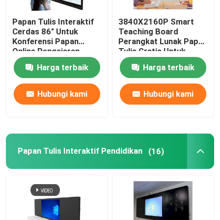
Papan Tulis Interaktif
3840X2160P Smart
Cerdas 86" Untuk
Teaching Board
Konferensi Papan
Perangkat Lunak Papan
Online Pengajaran
Tulis Gratis Untuk
Kelas Sekolah Dengan
Kelas Windows Mac
Harga terbaik
Harga terbaik
Windows Mac
Android iOS
Hubungi kami
Hubungi kami
Papan Tulis Interaktif Pendidikan
(16)