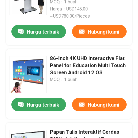
2160P
MOQ：1 buah
Harga：USD145.00
~USD780.00/Pieces
Tentang kami
Harga terbaik
Hubungi kami
Tur Pabrik
Kontrol kualitas
86-Inch 4K UHD Interactive Flat
Panel for Education Multi Touch
Screen Android 12 OS
Hubungi kami
MOQ：1 buah
Permintaan Penawaran
Harga terbaik
Hubungi kami
Papan tulis interaktif cerdas
Papan Tulis Interaktif Cerdas
Papan Tulis Interaktif Pendidikan