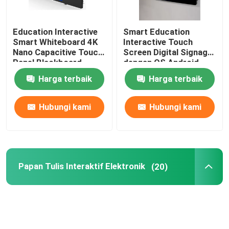
Education Interactive
Smart Education
Smart Whiteboard 4K
Interactive Touch
Nano Capacitive Touch
Screen Digital Signage
Panel Blackboard
dengan OS Android
11.0/12.0 Built-in
Harga terbaik
Harga terbaik
13MP/48MP Camera
Option
Hubungi kami
Hubungi kami
Papan Tulis Interaktif Elektronik
(20)