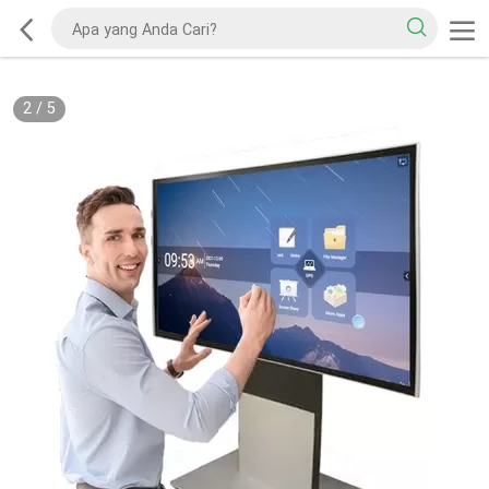
2
/
5