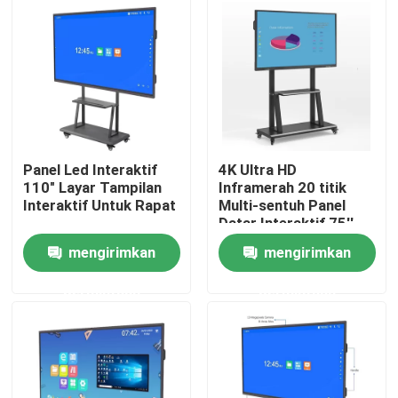
Tentang kami
Tur Pabrik
Kontrol kualitas
Panel Led Interaktif
4K Ultra HD
110" Layar Tampilan
Inframerah 20 titik
Interaktif Untuk Rapat
Multi-sentuh Panel
Hubungi kami
Datar Interaktif 75''
dengan Koneksi USB &
mengirimkan
mengirimkan
HDMI
Permintaan Penawaran
permintaan
permintaan
Papan tulis interaktif cerdas
Papan Tulis Interaktif Pendidikan