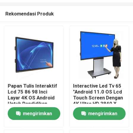
Rekomendasi Produk
Papan Tulis Interaktif
Interactive Led Tv 65
Lcd 75 86 98 Inci
"Android 11.0 OS Lcd
Rumah
Layar 4K OS Android
Touch Screen Dengan
Untuk Pendidikan
4K Ultra HD 3840 X
2160P
Produk
mengirimkan
mengirimkan
permintaan
permintaan
Video