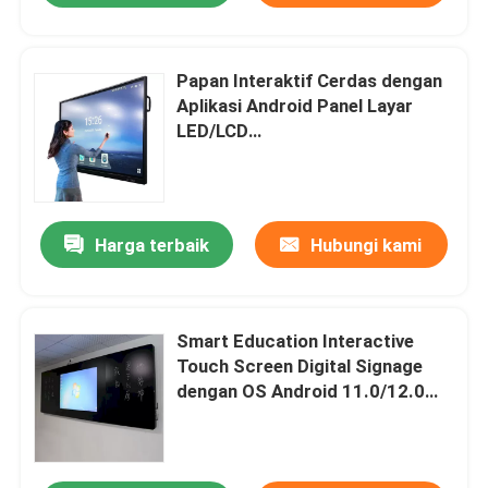
Papan Interaktif Cerdas dengan
Aplikasi Android Panel Layar
LED/LCD
HDMI/USB/Bluetooth/Wi-Fi
Konektivitas
Harga terbaik
Hubungi kami
Smart Education Interactive
Rumah
Touch Screen Digital Signage
dengan OS Android 11.0/12.0
Produk
Built-in 13MP/48MP Camera
Option
Video