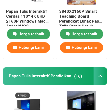
Papan Tulis Interaktif
3840X2160P Smart
Pemutar Tanda Digital
Cerdas 110'' 4K UHD
Teaching Board
2160P Windows Mac
Perangkat Lunak Papan
Android iOS
Tulis Gratis Untuk
Meja Layar Sentuh Interaktif
Pengajaran Kelas
Kelas Windows Mac
Harga terbaik
Harga terbaik
Papan Online
Android iOS
Konferensi
Dudukan Monitor TV Seluler
Hubungi kami
Hubungi kami
Podium Kelas Cerdas
Papan Tulis Interaktif Pendidikan
(16)