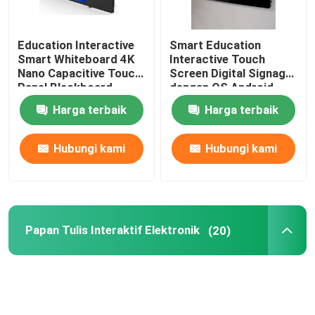
Education Interactive
Smart Education
Smart Whiteboard 4K
Interactive Touch
Nano Capacitive Touch
Screen Digital Signage
Panel Blackboard
dengan OS Android
11.0/12.0 Built-in
Harga terbaik
Harga terbaik
13MP/48MP Camera
Option
Hubungi kami
Hubungi kami
Papan Tulis Interaktif Elektronik
(20)