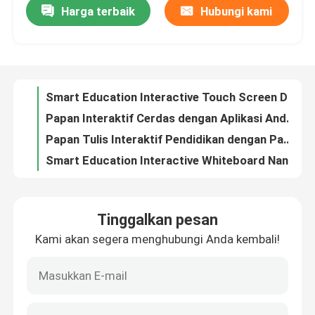
Harga terbaik
Hubungi kami
Smart Education Interactive Touch Screen Digital Signage dengan OS Android 11.0/12.0 Built-in 13MP/48MP Camera Option
Papan Interaktif Cerdas dengan Aplikasi Android Panel Layar LED/LCD HDMI/USB/Bluetooth/Wi-Fi Konektivitas
Tentang kami
Papan Tulis Interaktif Pendidikan dengan Panel Layar LED/LCD Android 11.0/12.0 OS 2x15W/20W Speaker
Smart Education Interactive Whiteboard Nano Blackboard HDMI/USB/Bluetooth/Wi-Fi Untuk Ruang Kelas Sekolah
Tur Pabrik
Smart Education Interactive Touch Screen Digital Signage dengan OS Android 11.0/12.0 Built-in 13MP/48MP Camera Option
Papan Interaktif Cerdas dengan Aplikasi Android Panel Layar LED/LCD HDMI/USB/Bluetooth/Wi-Fi Konektivitas
Kontrol kualitas
Papan Tulis Interaktif Pendidikan dengan Panel Layar LED/LCD Android 11.0/12.0 OS 2x15W/20W Speaker
Smart Education Interactive Whiteboard Nano Blackboard HDMI/USB/Bluetooth/Wi-Fi Untuk Ruang Kelas Sekolah
Hubungi kami
Tinggalkan pesan
Permintaan Penawaran
Kami akan segera menghubungi Anda kembali!
Papan tulis interaktif cerdas
Papan Tulis Interaktif Pendidikan