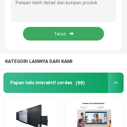
Papan Tulis Interaktif Elektronik
panel datar interaktif
Layar Sentuh Inframerah
KATEGORI LAINNYA DARI KAMI
Menggambar Tablet Monitor
Papan tulis interaktif cerdas
(98)
Semua Dalam Satu Layar Sentuh PC
Kamera Dokumen Visualizer
Totem Tanda Digital