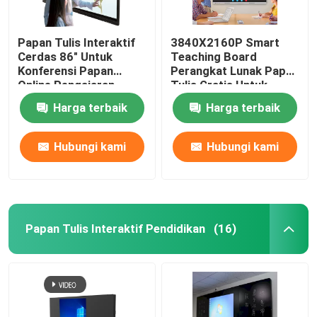
Pemutar Tanda Digital
Papan Tulis Interaktif
3840X2160P Smart
Cerdas 86" Untuk
Teaching Board
Konferensi Papan
Perangkat Lunak Papan
Meja Layar Sentuh Interaktif
Online Pengajaran
Tulis Gratis Untuk
Kelas Sekolah Dengan
Kelas Windows Mac
Harga terbaik
Harga terbaik
Windows Mac
Android iOS
Dudukan Monitor TV Seluler
Hubungi kami
Hubungi kami
Podium Kelas Cerdas
Papan Tulis Interaktif Pendidikan
(16)