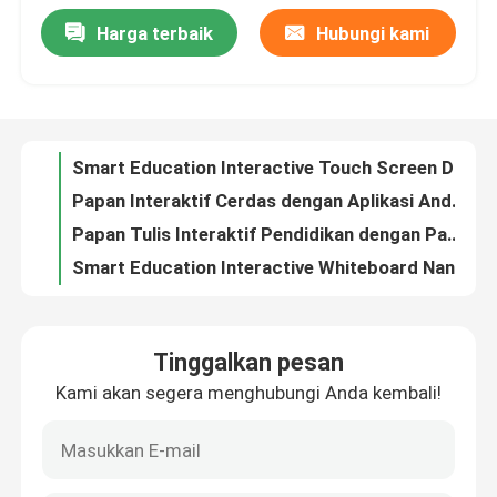
Harga terbaik
Hubungi kami
Smart Education Interactive Touch Screen Digital Signage dengan OS Android 11.0/12.0 Built-in 13MP/48MP Camera Option
Tentang kami
Papan Interaktif Cerdas dengan Aplikasi Android Panel Layar LED/LCD HDMI/USB/Bluetooth/Wi-Fi Konektivitas
Papan Tulis Interaktif Pendidikan dengan Panel Layar LED/LCD Android 11.0/12.0 OS 2x15W/20W Speaker
Tur Pabrik
Smart Education Interactive Whiteboard Nano Blackboard HDMI/USB/Bluetooth/Wi-Fi Untuk Ruang Kelas Sekolah
Smart Education Interactive Touch Screen Digital Signage dengan OS Android 11.0/12.0 Built-in 13MP/48MP Camera Option
Papan Interaktif Cerdas dengan Aplikasi Android Panel Layar LED/LCD HDMI/USB/Bluetooth/Wi-Fi Konektivitas
Kontrol kualitas
Papan Tulis Interaktif Pendidikan dengan Panel Layar LED/LCD Android 11.0/12.0 OS 2x15W/20W Speaker
Smart Education Interactive Whiteboard Nano Blackboard HDMI/USB/Bluetooth/Wi-Fi Untuk Ruang Kelas Sekolah
Hubungi kami
Permintaan Penawaran
Tinggalkan pesan
Kami akan segera menghubungi Anda kembali!
Papan tulis interaktif cerdas
Papan Tulis Interaktif Pendidikan