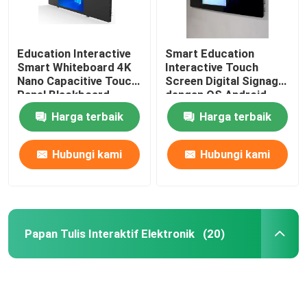
Education Interactive
Smart Education
Smart Whiteboard 4K
Interactive Touch
Nano Capacitive Touch
Screen Digital Signage
Panel Blackboard
dengan OS Android
11.0/12.0 Built-in
Harga terbaik
Harga terbaik
13MP/48MP Camera
Option
Hubungi kami
Hubungi kami
Papan Tulis Interaktif Elektronik
(20)