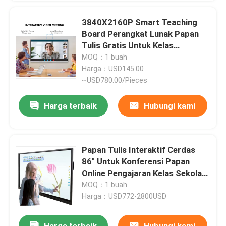
3840X2160P Smart Teaching
Board Perangkat Lunak Papan
Tulis Gratis Untuk Kelas
Windows Mac Android iOS
MOQ：1 buah
Harga：USD145.00
~USD780.00/Pieces
Harga terbaik
Hubungi kami
Papan Tulis Interaktif Cerdas
86" Untuk Konferensi Papan
Online Pengajaran Kelas Sekolah
Dengan Windows Mac
MOQ：1 buah
Harga：USD772-2800USD
Harga terbaik
Hubungi kami